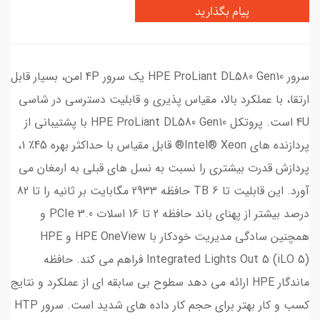
پیام بگذارید
سرور HPE ProLiant DL580 Gen10 یک سرور 4P امن، بسیار قابل
ارتقا، با عملکرد بالا، مقیاس پذیری و قابلیت دسترسی در شاسی
4U است. پروتکل HPE ProLiant DL580 Gen10 با پشتیبانی از
پردازنده های Intel® Xeon® قابل مقیاس با حداکثر بهره 45٪ 1،
پردازش قدرت بیشتری را نسبت به نسل های قبلی به ارمغان می
آورد. این قابلیت تا 6 TB حافظه 2933 مگابایت بر ثانیه را تا 82
درصد بیشتر از پهنای باند حافظه 2 تا 16 اسلات PCIe 3.0 و
همچنین سادگی مدیریت خودکار با HPE OneView و HPE
Integrated Lights Out 5 (iLO 5) فراهم می کند. حافظه
ماندگار HPE ارائه می دهد سطوح بی سابقه ای از عملکرد و نتایج
کسب و کار بهتر برای حجم کار داده های شدید است. سرور HTP