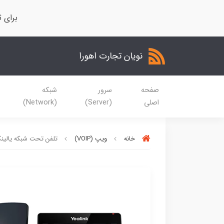
برای ث
نویان تجارت اهورا
صفحه
سرور
شبکه
اصلی
(Server)
(Network)
خانه
ویپ (VOIP)
تلفن تحت شبکه یالینک مدل 