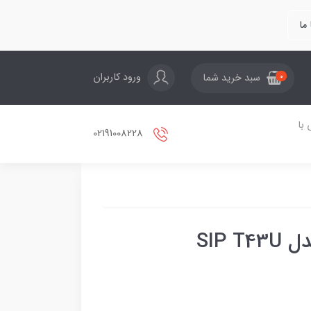
ما
ورود کاربران
سبد خرید شما
0
با
02191008228
SIP 