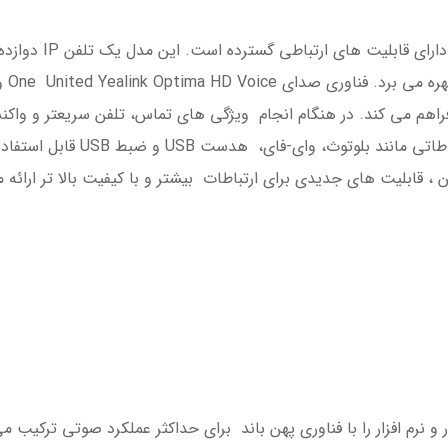
تلفن تحت شبکه -T43U