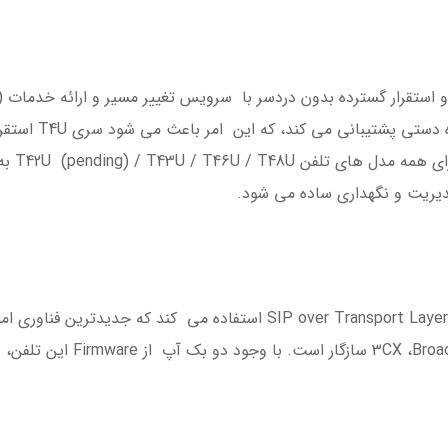
شما در تحقق راه ان
باشد.علا
یریت و نگهداری ساده می شود.
سری Yealink T4U از SIP over Transport Layer Security (TLS / SSL) است
پیشرو سافت سوئیچ مانند adworks