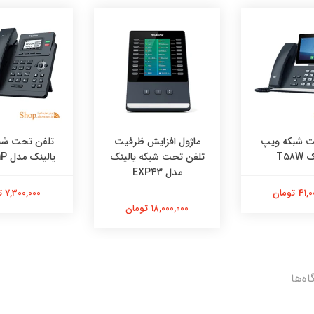
ت شبکه ویپ
ماژول افزایش ظرفیت
تلفن تحت شبک
T58W
تلفن تحت شبکه یالینک
یالینک مدل SIP-T31P
مدل EXP43
 تومان
7,300,000 تومان
18,000,000 تومان
اه‌ها