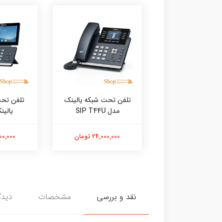
 تحت شبکه یالینک
تلفن تحت شبکه یالینک
تلفن تح
T46U W/O PS
مدل SIP T44U
یالینک 
41,000,00 تومان
24,000,000 تومان
41,000,000
نقد و بررسی
مشخصات
دیدگ