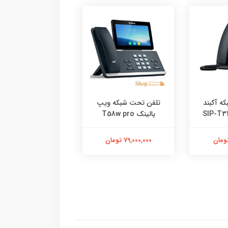
ه آکبند
تلفن تحت شبکه ویپ
تلفن تحت شبکه یال
یالینک T58w pro
T48U W/O PSU
79,000,000 تومان
45,000,000 تومان