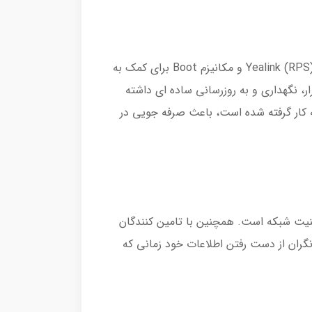
سری Yealink T4U از نصب و راه اندازی آسان و استقرار گسترده بدون دردسر با سرویس تغییر مسیر و ارائه خدمات Yealink (RPS) و مکانیزم Boot برای کمک به
دازی بدون تنظیمات پیچیده دستی پشتیبانی می کند، که این امر باعث می شود سری T4U استقرار، نگهداری و به روزرسانی ساده ای داشته
وه بر این، سیستم عامل یکپارچه که برای همه مدل های تلفن T42U (pending) / T43U / T46U / T48U به کار گرفته شده است، باعث صرفه جویی در
فاده می کند که جدیدترین فناوری امنیت شبکه است. همچنین با تامین کنندگان
3CX ،Broadsoft Bro سازگار است. با وجود دو بک آپ از Firmware این تلفن، نگران از دست رفتن اطلاعات خود زمانی که