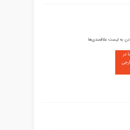
 در
ارجی