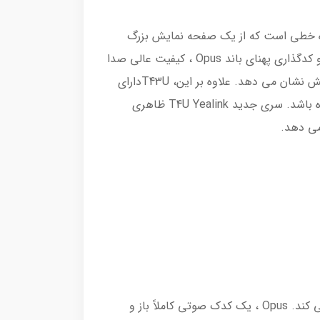
SIP ابزاری تجاری که دارای قابلیت های ارتباطی گسترده است. این مدل یک تلفن IP دوازده خطی است که از یک صفحه نمایش بزرگ
بهره می برد. فناوری صدای One United Yealink Optima HD Voice و کدگذاری پهنای باند Opus ، کیفیت عالی صدا
و ارتباطات صوتی واضح و شفاف را برای شما فراهم می کند. در هنگام انجام ویژگی های تماس، تلفن سریعتر و واکنش نشان می دهد. علاوه بر این، T43Uدارای
پورت USB دوگانه است که باعث می شود ارتباطاتی مانند بلوتوث، وای-فای، هدست USB و ضبط USB قابل استفاده باشد. سری جدید T4U Yealink ظاهری
فناوری Yealink Optima HD Voice سخت افزار و نرم افزار را با فناوری پهن باند برای حداکثر عملکرد صوتی ترکیب می کند. Opus ، یک کدک صوتی کاملاً باز و