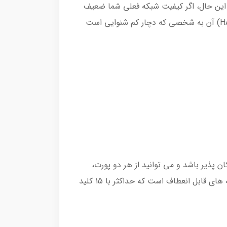
باند طراحی شده است. با این حال، اگر کیفیت شبکه فعلی شما ضعیف
است، Opus می تواند کیفیت صوتی بهتری نسبت به سایر کدک های باریک ارائه دهد و گوشی سازگار با سمعک (HAC) آن به شخصی که دچار کم شنوایی است
ای دو درگاه USB است که باعث می شود ارتباط از طریق بلوتوث، Wi-Fi ، هدست USB و ضبط USB امکان پذیر باشد و می توانید از هر دو پورت،
مطابق نیاز خود، برای بهره برداری از ویژگی های تلفن استفاده کنید. در عین حال، این گوشی دارای سه صفحه از دکمه های قابل انعطاف است که حداکثر با 15 کلید