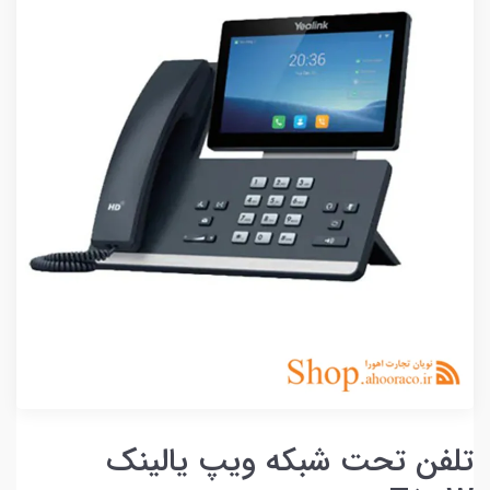
تلفن تحت شبکه ویپ یالینک