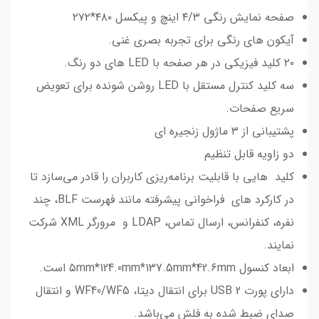
صفحه نمایش رنگی ۴/۳ اینچ و پیکسل ۴۸۰*۲۷۲
آیکون های رنگی برای تجربه بصری غنی.
۲۰ کلید فیزیکی در هر صفحه با LED های دو رنگ.
سه کلید کنترل مستقل با LED روشن شونده ‌برای تعویض
سریع صفحات.
پشتیبانی از ۳ ماژول زنجیره ای
دو زاویه قابل تنظیم
کلید هایی با قابلیت ‌برنامه‌ریزی کاربران را قادر می‌سازد تا
در کارکرد های فراخوانی پیشرفته مانند فهرست BLF، چند
نفره، کنفرانس، ارسال تماس، LDAP و مرورگر XML شرکت
نمایند.
ابعاد کنسول ۵mm*124.0mm*137.5mm*42.6mm است.
دارای پورت USB 2 برای انتقال دیتا، WF40/WF5 و انتقال
صدای ضبط شده به فلش می‌باشد.