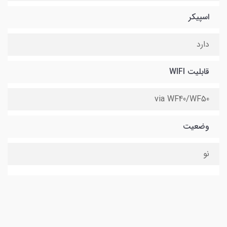
اسپیکر
دارد
قابلیت WIFI
via WF40/WF50
وضعیت
نو