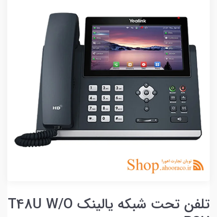
تلفن تحت شبکه یالینک T48U W/O