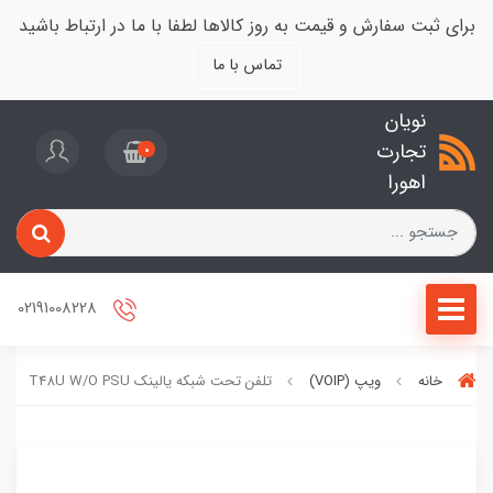
برای ثبت سفارش و قیمت به روز کالاها لطفا با ما در ارتباط باشید
تماس با ما
نویان
تجارت
0
اهورا
02191008228
خانه
ویپ (VOIP)
تلفن تحت شبکه یالینک T48U W/O PSU