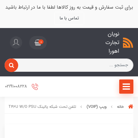
برای ثبت سفارش و قیمت به روز کالاها لطفا با ما در ارتباط باشید
تماس با ما
نویان
تجارت
0
اهورا
02191008228
خانه
ویپ (VOIP)
تلفن تحت شبکه یالینک T46U W/O PSU