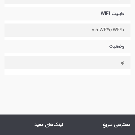
قابلیت WIFI
via WF40/WF50
وضعیت
نو
دسترسی سریع
لینک‌های مفید