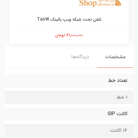
تلفن تحت شبکه ویپ یالینک T58W
41,000,000 تومان
مشخصات
دیدگاه‌ها
تعداد خط
1 خط
اکانت SIP
16 اکانت