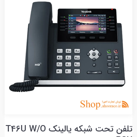
تلفن تحت شبکه یالینک T46U W/O