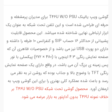
گوشی ویپ یالینک T46U W/O PSU برای مدیران پرمشغله و
حرفه ای طراحی شده است و این تلفن تحت شبکه به عنوان یک
ابزار ارتباطی نهایی شناخته شده میباشد. این محصول قابلیت
پشیبانی از حداکثر 16 حساب SIP و کنفرانس 10 طرفه را داشته و
دارای دو پورت USB نیز می باشد و از خصوصیات ظاهری آن که
صفحه نمایش رنگی 4.3 اینچی با (480 × 272) پیکسلی با نور
پس زمینه ی بزرگ آن می باشد، در واقع دارای یک صفحه نمایش
رنگی TFT با وضوح بالا و جذاب بوده که روشن تر به نظر می
رسد و باعث شده عملکرد کلی بهتری را برای این گوشی ویپ به
ارمغان آورد.
محصول گوشی تحت شبکه T46U W/O PSU بر
خلاف نمونه T46U بدون آداپتور به بازار عرضه می شود.